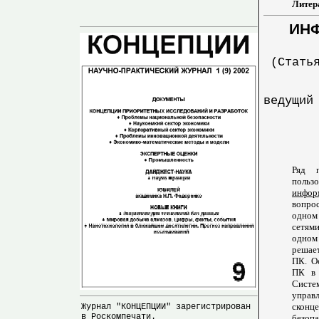
Литера
ИН
(Стать
ведущий
Ряд п
польз
инфор
вопро
одном 
сетями
одном
решает
ПК. О
ПК в 
Систе
управ
сконц
Журнал "КОНЦЕПЦИИ" зарегистрирован
в Роскомпечати.
безопа