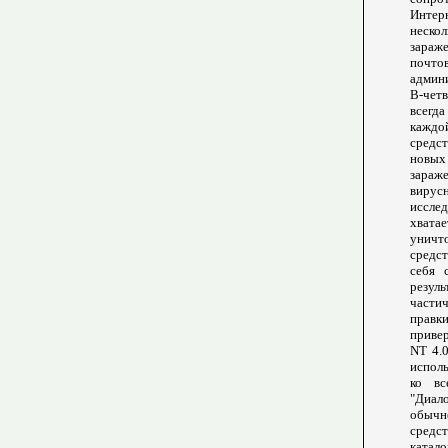
Интер
неско
зараж
почт
админ
В-чет
всегда
каждо
средс
новых
зараж
вирус
иссле
хватае
уничт
средс
себя 
резуль
части
правк
приве
NT 4.
испол
ко вс
"Диало
обычн
средс
катал