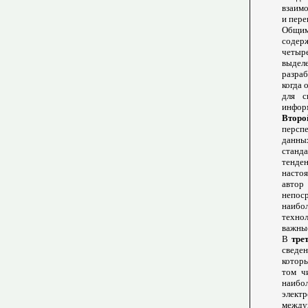
взаимо
и пере
Общим
содер
четыр
выдел
разраб
когда 
для с
информ
Второ
персп
данны
станд
тенде
насто
автор
непос
наибо
техно
важные
В
трет
сведе
котор
том ч
наибо
элект
между