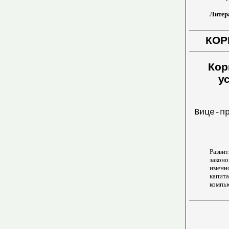
Литера
КОР
Кор
у
Вице-п
Разви
закон
именн
капи
компью