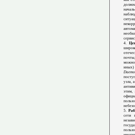
должн
начал
наблюд
ситуа
неко
автом
необх
сервис
4.
Це
широко
отече
почты
можно 
иных)
Daemo
поступ
узла, 
антив
этим,
офици
польз
небезо
5.
Раб
сети 
незави
госуд
польз
многи