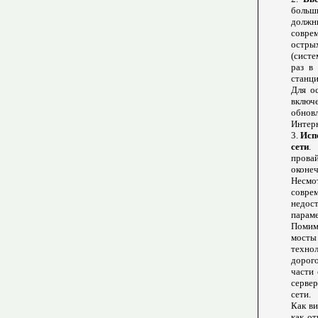
больш
должн
совре
остры
(систе
раз в
станци
Для о
включ
обнов
Интерн
3.
Исп
сети
.
прова
оконеч
Несмо
совре
недос
параме
Помим
мосты
техно
дорого
части
сервер
сети.
Как ви
как от