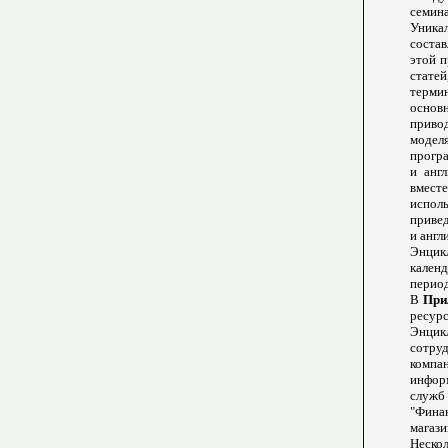
семина
Уника
состав
этой п
стат
терми
основ
приво
модел
програ
и анг
вмест
испол
приве
и англ
Энцик
кален
период
В
При
ресурс
Энцик
сотру
компа
инфор
служб
"Фина
магази
Неско