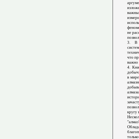
аргум
излож
важны
измер
испол
феном
не ра
позвол
3. В
систе
технич
что пр
важно 
4. Кн
добычи
в мир
алмаз
добыв
алмаз
истори
зачас
позво
кругу 
Нескол
"алмаз
Облада
благо
только