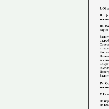
I. Общ
II. Ц
технол
III. 
науки 
Разви
разраб
Соверш
и техн
Форми
Повыш
технич
Сохра
компле
Интегр
Развит
IV. О
технич
V. Ос
На пер
На вто