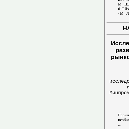
М.: ЦЭ
6. Т.Л
- М.: Л
Н
Иссле
раз
рынко
исслед
Минпро
Произ
необх
...