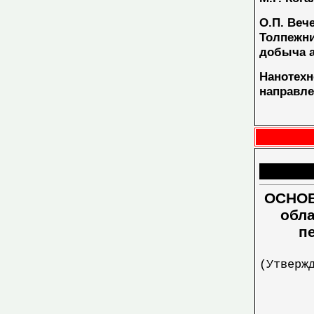
О.П. Вече
Толпежни
добыча 
Нанотехн
направле
ОСНОВ
обла
п
(Утверж