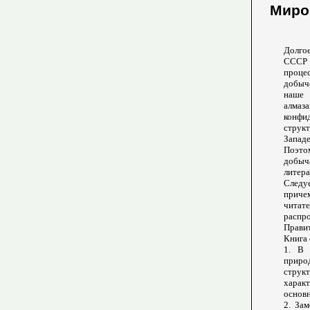
Миро
Долгое
СССР 
проце
добыче
наше 
алмаз
конфи
структ
Западе
Поэто
добыча
литера
Следу
приче
читат
распр
Правит
Книга 
1. В 
природ
струк
харак
основн
2. За