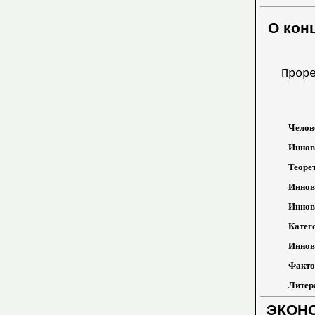
О кон
Прор
Челове
Иннова
Теорет
Иннова
Иннова
Катего
Иннов
Факто
Литера
ЭКОН