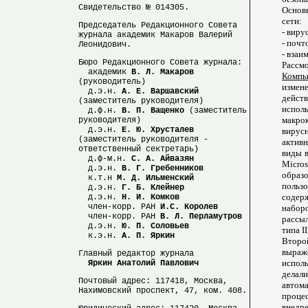
Свидетельство № 014305.
Основ
сети:
Председатель Редакционного Совета
- виру
журнала академик Макаров Валерий
- почт
Леонидович.
- взаи
Бюро Редакционного Совета журнала:
Рассм
академик
В. Л. Макаров
Компь
(руководитель)
измен
д.э.н.
А. Е. Варшавский
дейст
(заместитель руководителя)
испол
д.ф.н.
В. П. Ващенко
(заместитель
макро
руководителя)
д.э.н.
Е. Ю. Хрусталев
вирус
(заместитель руководителя -
актив
ответственный сектретарь)
виды 
д.ф-м.н.
С. А. Айвазян
Micro
д.э.н.
В. Г. Гребенников
образ
к.т.н
М. Д. Ильменский
польз
д.э.н.
Г. Б. Клейнер
содер
д.э.н.
Н. И. Комков
член-корр. РАН
И.С. Королев
набор
член-корр. РАН
В. Л. Перламутров
рассыл
д.э.н.
Ю. П. Соловьев
типа I
к.э.н.
А. П. Яркин
Второ
выра
Главный редактор журнала
испол
Яркин Анатолий Павлович
делал
Почтовый адрес: 117418, Москва,
автом
Нахимовский проспект, 47, ком. 408.
проце
внедр