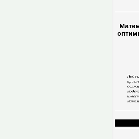
Матем
оптим
Подъе
привл
должн
моде
инве
матема