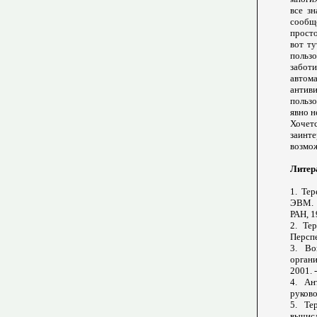
все з
сообщ
просто
вот ту
пользо
заботи
авто
антив
польз
явно н
Хочет
заинте
возмож
Литер
1. Те
ЭВМ. 
РАН, 19
2. Те
Перспе
3. Во
орган
2001. -
4. Ан
руково
5. Те
вычис