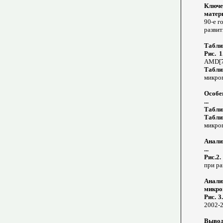
Ключе
матер
90-е г
развит
Табли
Рис. 1
AMD[7]
Табли
микроп
Особе
...
Табли
Табл
микроп
Анали
...
Рис.2.
при ра
Анали
микроп
Рис. 3.
2002-20
Выводы