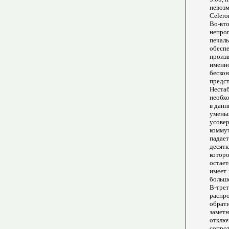
невозм
Celero
Во-вт
непро
печа
обесп
произв
именн
бескон
предс
Неста
необхо
в данн
умен
усове
комму
падает
десят
котор
остае
имеет 
больше
В-тре
распр
обрат
замет
отклю
сопро