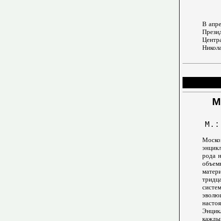
В апре
Прези
Центр
Никола
М
М.:
Моско
энцикл
рода 
объем
матер
трид
систе
эволю
настоя
Энцик
кажды