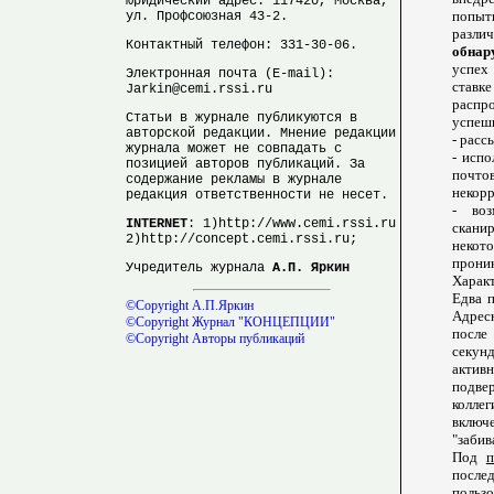
Юридический адрес: 117420, Москва,
попыт
ул. Профсоюзная 43-2.
разли
Контактный телефон: 331-30-06.
обнар
успех
Электронная почта (E-mail):
став
Jarkin@cemi.rssi.ru
распр
Статьи в журнале публикуются в
успешн
авторской редакции. Мнение редакции
- расс
журнала может не совпадать с
- испо
позицией авторов публикаций. За
почто
содержание рекламы в журнале
некорр
редакция ответственности не несет.
- воз
INTERNET
: 1)http://www.cemi.rssi.ru
скани
2)http://concept.cemi.rssi.ru;
некот
проник
Учредитель журнала
А.П. Яркин
Харак
Едва 
©Copyright А.П.Яркин
Адрес
©Copyright Журнал "КОНЦЕПЦИИ"
после 
©Copyright Авторы публикаций
секун
актив
подве
колле
включ
"забив
Под
п
после
польз