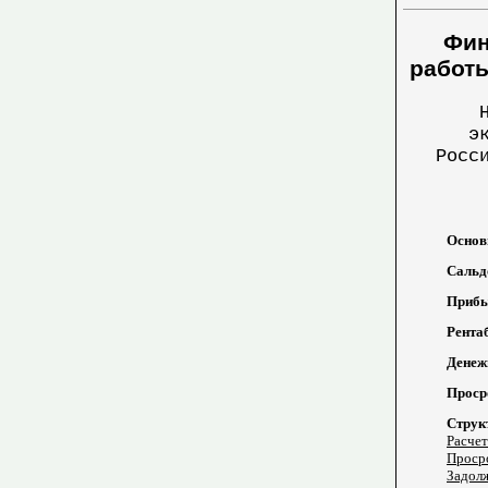
Фин
работы
э
Росс
Основн
Сальд
Прибыл
Рентаб
Денежн
Просро
Струк
Расчет
Просро
Задолж