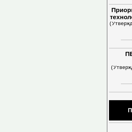
Приор
технол
(Утверж
............
П
(Утверж
............
П