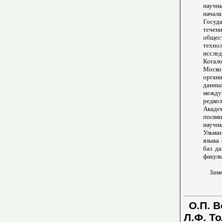
научн
начала
Госуд
течен
общес
техно
иссле
Когал
Моско
орган
данн
между
редко
Акаде
посвя
научн
Ульман
языка
баз д
факуль
Заме
О.П. В
Л.Ф. Т