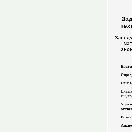
Зад
тех
Завед
ма
эко
Введен
Опреде
Основн
Внешни
Внутре
Угроз
отстав
Возмо
Заключ