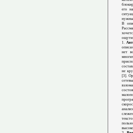
блоки
его н
ситуа
нужны 
В опи
Рассма
хочет
ощутим
1.
Авт
описа
нет в
многи
присп
состав
не кру
[3]. 
сетев
взлома
состо
малоп
прогр
скоро
анализ
слежен
текст
пользо
высоко
2.
Вве