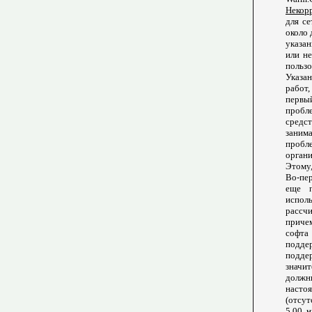
Некор
для с
около 
указа
или не
пользо
Указа
работ
первы
пробл
средс
заним
пробл
органи
Этому,
Во-пе
еще п
испол
рассч
приче
софта
подде
поддер
значит
должны
насто
(отсут
5.00, 