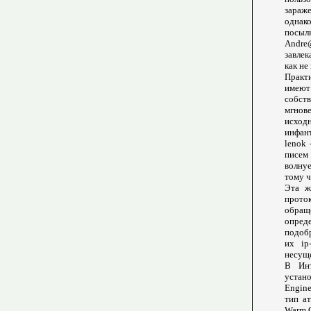
зараж
однак
посы
Andre
завлек
как не
Практи
имеют
собств
мгнове
исходн
инфант
lenok 
писем
волну
тому ч
Эта ж
прото
обращ
опред
подоб
их ip
несуще
В Инт
устано
Engine
тип ат
Warm.C